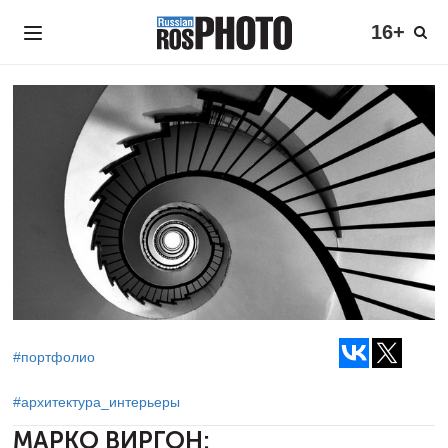
16+
#портфолио
#архитектура_интерьеры
МАРКО ВИРГОН: