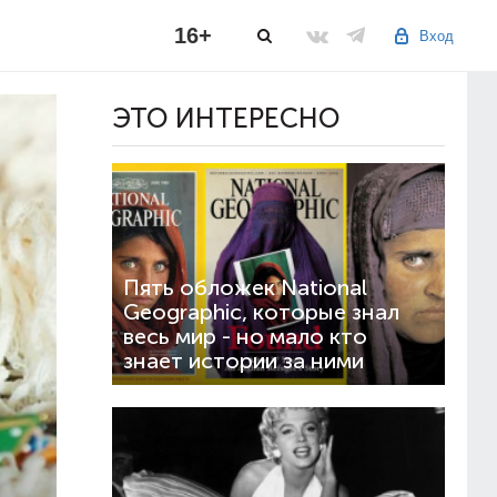
16+
Вход
ЭТО ИНТЕРЕСНО
Пять обложек National
Geographic, которые знал
весь мир - но мало кто
знает истории за ними