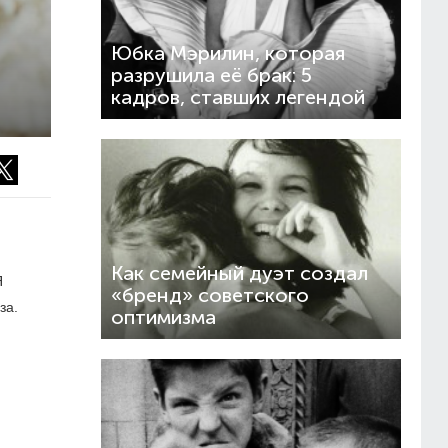
Юбка Мэрилин, которая
разрушила её брак: 5
кадров, ставших легендой
Как семейный дуэт создал
Я
«бренд» советского
за.
оптимизма