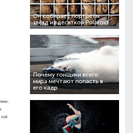
Он собирает портреты
звёзд из десятков Polaroid
Почему гонщики всего
мира мечтают попасть в
его кадр
мки,
з
 той