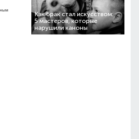
ьным
Как брак стал искусством:
5 мастеров, которые
нарушили каноны