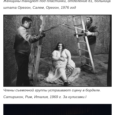
Женщины танцуют под пластинки, отделение 81, больница
штата Орегон, Салем, Орегон, 1976 год
Члены съемочной группы устраивают сцену в борделе.
Сатирикон, Рим, Италия, 1969 г. За кулисами.l