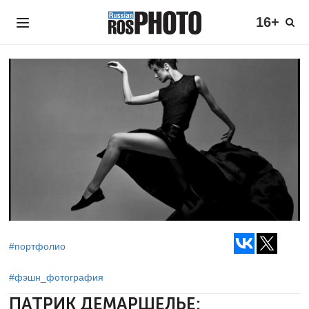
16+
#портфолио
#фэшн_фотография
ПАТРИК ДЕМАРШЕЛЬЕ: