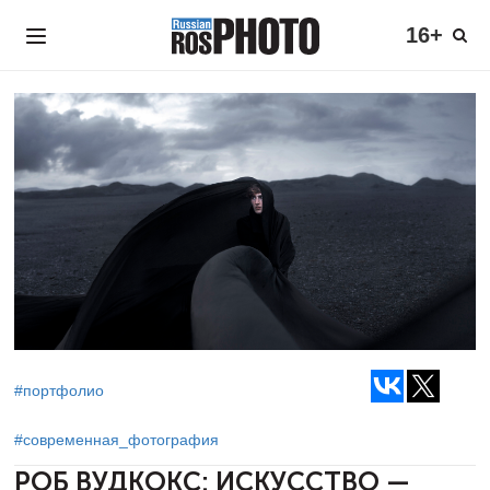
16+
#портфолио
#современная_фотография
РОБ ВУДКОКС: ИСКУССТВО —