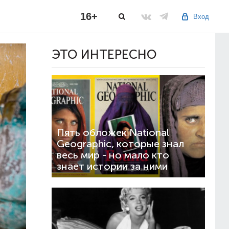
16+
Вход
ЭТО ИНТЕРЕСНО
Пять обложек National
Geographic, которые знал
весь мир - но мало кто
знает истории за ними