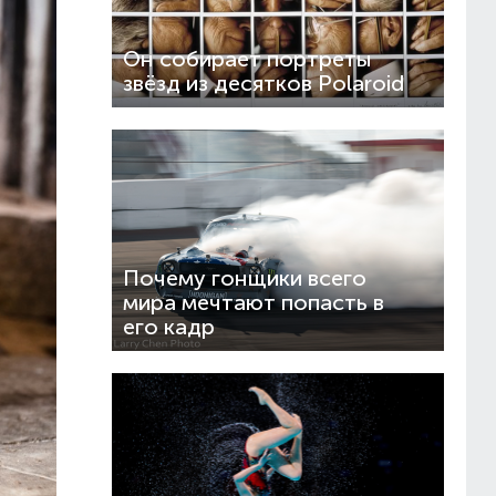
Он собирает портреты
звёзд из десятков Polaroid
Почему гонщики всего
мира мечтают попасть в
его кадр