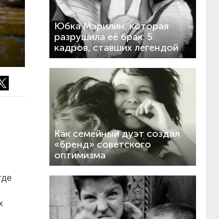
Юбка Мэрилин, которая
разрушила её брак: 5
кадров, ставших легендой
Как семейный дуэт создал
«бренд» советского
оптимизма
где
х