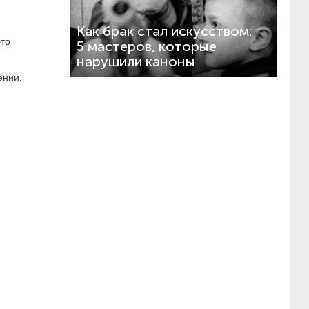
Как брак стал искусством:
это
5 мастеров, которые
нарушили каноны
ении.