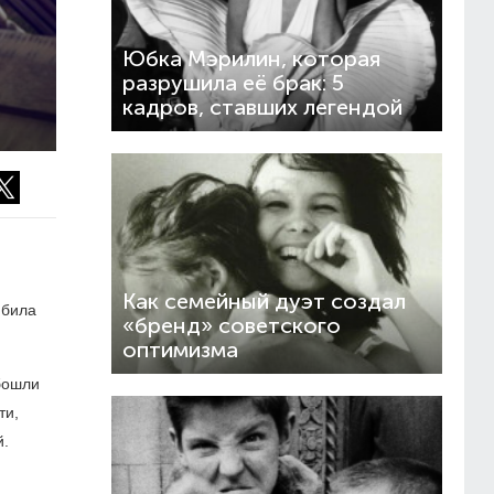
Юбка Мэрилин, которая
разрушила её брак: 5
кадров, ставших легендой
Как семейный дуэт создал
юбила
«бренд» советского
оптимизма
обошли
ти,
й.