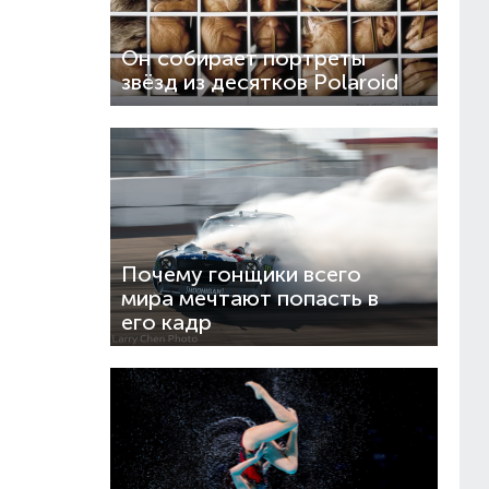
Он собирает портреты
звёзд из десятков Polaroid
Почему гонщики всего
мира мечтают попасть в
его кадр