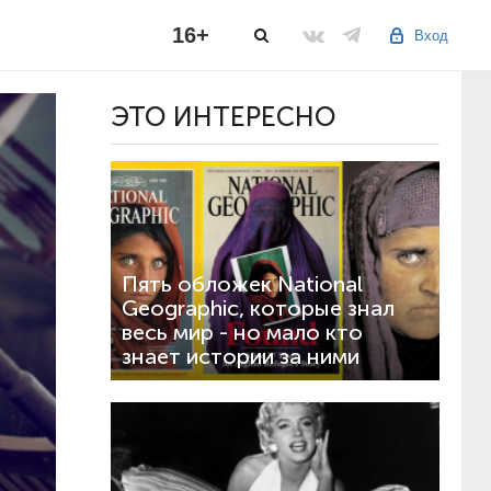
16+
Вход
ЭТО ИНТЕРЕСНО
Пять обложек National
Geographic, которые знал
весь мир - но мало кто
знает истории за ними