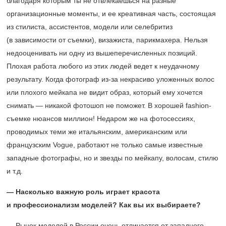
благодаря которым ты не отвлекаешься на разные
организационные моменты, и ее креативная часть, состоящая
из стилиста, ассистентов, модели или селебритиз
(в зависимости от съемки), визажиста, парикмахера. Нельзя
недооценивать ни одну из вышеперечисленных позиций.
Плохая работа любого из этих людей ведет к неудачному
результату. Когда фотограф из-за некрасиво уложенных волос
или плохого мейкапа не видит образ, который ему хочется
снимать — никакой фотошоп не поможет. В хорошей fashion-
съемке нюансов миллион! Недаром же на фотосессиях,
проводимых теми же итальянским, американским или
французским Vogue, работают не только самые известные
западные фотографы, но и звезды по мейкапу, волосам, стилю
и т.д.
— Насколько важную роль играет красота
и профессионализм моделей? Как вы их выбираете?
— Рынок моделей в России очень отличается от западного.