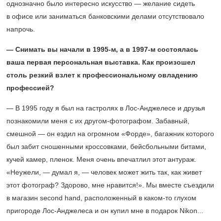
однозначно было интересно искусство — желание сидеть
в офисе или заниматься банковскими делами отсутствовало
напрочь.
— Снимать вы начали в
1995-м,
а в
1997-м
состоялась
ваша первая персональная выставка. Как произошел
столь резкий взлет к профессиональному овладению
профессией?
— В 1995 году я был на гастролях в Лос-Анджелесе и друзья
познакомили меня с их другом-фотографом. Забавный,
смешной — он ездил на огромном «Форде», багажник которого
был забит сношенными кроссовками, бейсбольными битами,
кучей камер, пленок. Меня очень впечатлил этот антураж.
«Неужели, — думал я, — человек может жить так, как живет
этот фотограф? Здорово, мне нравится!». Мы вместе съездили
в магазин second hand, расположенный в каком-то глухом
пригороде Лос-Анджелеса и он купил мне в подарок Nikon...