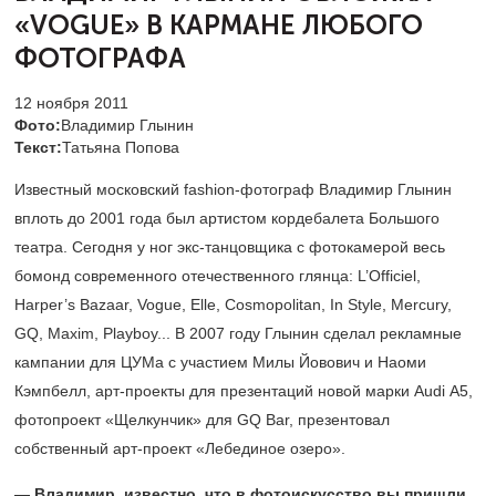
«VOGUE» В КАРМАНЕ ЛЮБОГО
ФОТОГРАФА
12 ноября 2011
Фото:
Владимир Глынин
Текст:
Татьяна Попова
Известный московский fashion-фотограф Владимир Глынин
вплоть до 2001 года был артистом кордебалета Большого
театра. Сегодня у ног экс-танцовщика с фотокамерой весь
бомонд современного отечественного глянца: L’Officiel,
Harper’s Bazaar, Vogue, Elle, Cosmopolitan, In Style, Mercury,
GQ, Maxim, Playboy... В 2007 году Глынин сделал рекламные
кампании для ЦУМа с участием Милы Йовович и Наоми
Кэмпбелл, арт-проекты для презентаций новой марки Audi A5,
фотопроект «Щелкунчик» для GQ Bar, презентовал
собственный арт-проект «Лебединое озеро».
— Владимир, известно, что в фотоискусство вы пришли