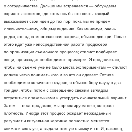
о сотрудничестве. Дальше мы встречаемся — обсуждаем
варианты сюжетов, где хотелось бы это снять: каждый
высказывает свои идеи до тех пор, пока мы не придем
к окончательному, общему видению. Как минимум, очень
редко, это одна многочасовая встреча, обычно две-три. После
этого идет уже непосредственная работа продюсера
по организации съемочного процесса; стилист подбирает
вещи, производит необходимые примерки. Я предпочитаю,
чтобы на съемке уже не было места экспериментам — стилист
должен четко понимать кого и во что он одевает. Отсняв
необходимое количество кадров, я обычно беру паузу в два-
три дня, чтобы потом с совершенно свежим взглядом
встретиться с заказчиками и утвердить окончательный вариант.
Затем — пост-продакшн, мы проектируем цвет, контраст,
плотность. Иногда этот процесс рождает неожиданный
результат и визуальная картинка полностью меняется:
снимали светлую, а выдали темную съемку и т.п. И, наконец,