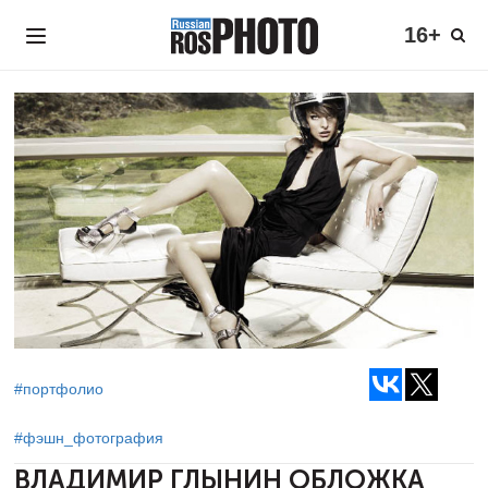
16+
#портфолио
#фэшн_фотография
ВЛАДИМИР ГЛЫНИН
ОБЛОЖКА