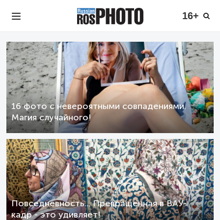
16+
16 фото с невероятными совпадениями.
Магия случайного!
Повседневность... Превращенная в ВАУ-
кадр - это удивляет!