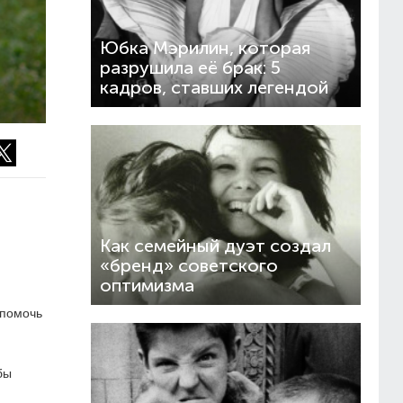
Юбка Мэрилин, которая
разрушила её брак: 5
кадров, ставших легендой
Как семейный дуэт создал
«бренд» советского
оптимизма
 помочь
бы