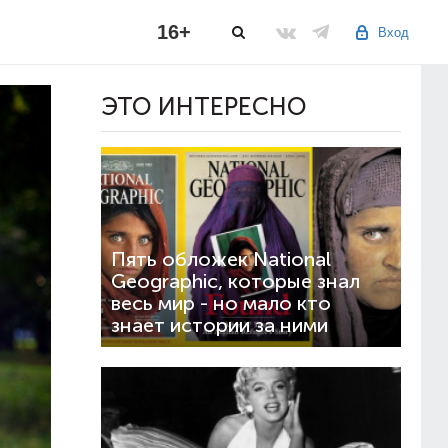
16+
Вход
ЭТО ИНТЕРЕСНО
Пять обложек National
Geographic, которые знал
весь мир - но мало кто
знает истории за ними