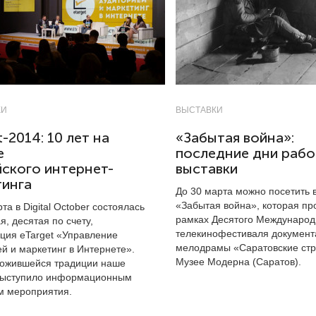
ЖИ
ВЫСТАВКИ
t-2014: 10 лет на
«Забытая война»:
е
последние дни раб
ского интернет-
выставки
тинга
До 30 марта можно посетить 
«Забытая война», которая пр
та в Digital October состоялась
рамках Десятого Международ
, десятая по счету,
телекинофестиваля документ
ция eTarget «Управление
мелодрамы «Саратовские стр
й и маркетинг в Интернете».
Музее Модерна (Саратов).
ложившейся традиции наше
выступило информационным
м мероприятия.