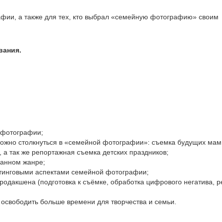
афии, а также для тех, кто выбрал «семейную фотографию» своим
вания.
 фотографии;
можно столкнуться в «семейной фотографии»: съемка будущих мам
 а так же репортажная съемка детских праздников;
данном жанре;
етинговыми аспектами семейной фотографии;
родакшена (подготовка к съёмке, обработка цифрового негатива, р
ы освободить больше времени для творчества и семьи.