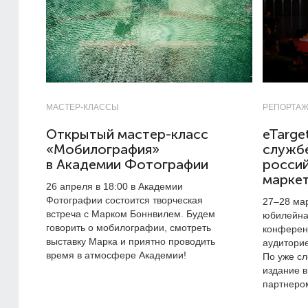
МАСТЕР-КЛАССЫ
РЕПОРТА
Открытый мастер-класс
eTarge
«Мобилография»
служб
в Академии Фотографии
россий
марке
26 апреля в 18:00 в Академии
Фотографии состоится творческая
27–28
мар
встреча с Марком Боннвилем. Будем
юбилейная
говорить о мобилографии, смотреть
конферен
выставку Марка и приятно проводить
аудиторие
время в атмосфере Академии!
По уже с
издание 
партнеро