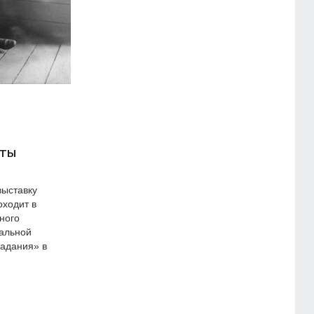
Fujifilm PhotoDays Онлайн:
27, 28 февраля
оты
выставку
оходит в
Nikon Day Online 2 апреля
ного
альной
адания» в