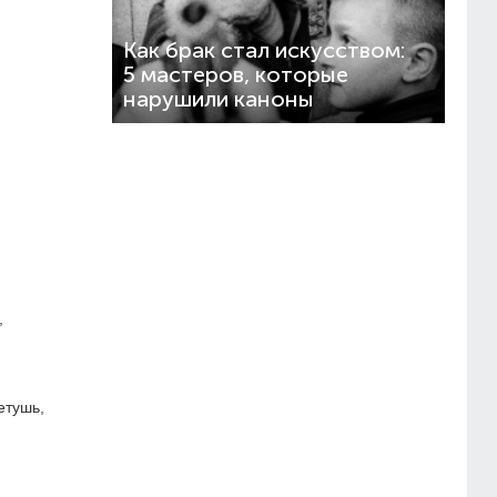
Как брак стал искусством:
5 мастеров, которые
нарушили каноны
,
етушь,