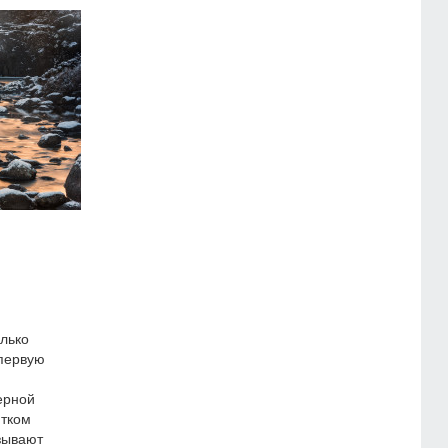
олько
 первую
ерной
итком
зывают