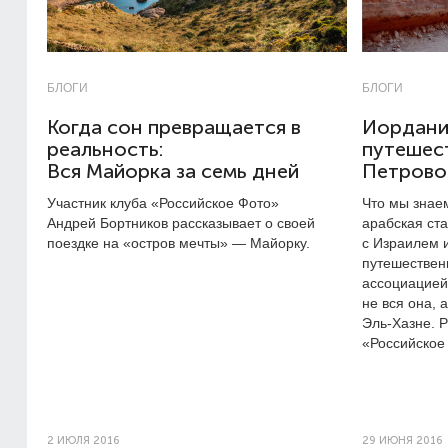
БЛОГИ
БЛОГИ
Когда сон превращается в
Иордания
реальность:
путешес
Вся Майорка за семь дней
Петрово
Участник клуба «Российское Фото»
Что мы знае
Андрей Бортников рассказывает о своей
арабская ст
поездке на «остров мечты» — Майорку.
с Израилем 
путешествен
ассоциацией 
не вся она, 
Эль-Хазне. Р
«Российское
2 ИЮЛЯ 2016
29 ИЮНЯ 2016