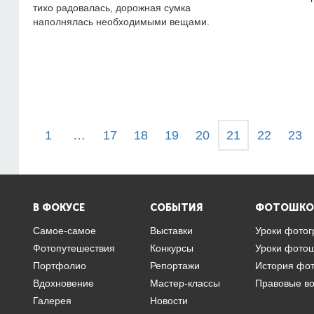
тихо радовалась, дорожная сумка
наполнялась необходимыми вещами.
1
…
17
18
19
20
21
22
23
В ФОКУСЕ
СОБЫТИЯ
ФОТОШКО
Самое-самое
Выставки
Уроки фото
Фотопутешествия
Конкурсы
Уроки фото
Портфолио
Репортажи
История фо
Вдохновение
Мастер-классы
Правовые в
Галерея
Новости