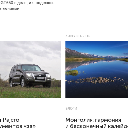
 GT650 в деле, и я поделюсь
атлениями.
3 АВГУСТА 2016
БЛОГИ
i Pajero:
Монголия: гармония
ументов «за»
и бесконечный калей