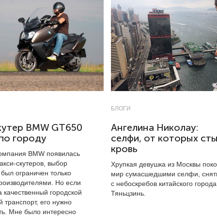
БЛОГИ
кутер BMW GT650
Ангелина Николау:
по городу
селфи, от которых ст
кровь
 компания BMW появилась
акси-скутеров, выбор
Хрупкая девушка из Москвы пок
 был ограничен только
мир сумасшедшими селфи, сня
роизводителями. Но если
с небоскребов китайского города
а качественный городской
Тяньцзинь.
 транспорт, его нужно
ть. Мне было интересно