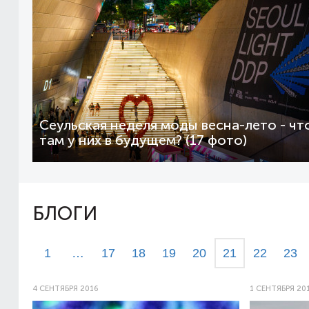
Сеульская неделя моды весна-лето - чт
там у них в будущем? (17 фото)
БЛОГИ
1
…
17
18
19
20
21
22
23
4 СЕНТЯБРЯ 2016
1 СЕНТЯБРЯ 20