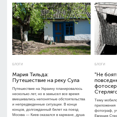
БЛОГИ
БЛОГИ
Мария Тильда:
"Не боят
Путешествие на реку Сула
повседне
фотосер
Путешествие на Украину планировалось
Стерляг
несколько лет, но в замысел все время
вмешивались непонятные обстоятельства
Tему мобил
и непредвиденные ситуации. В конце
приложения 
концов, долгожданный билет на поезд
фотограф, уч
Москва — Киев оказался в кармане, душа
Евгения Сте