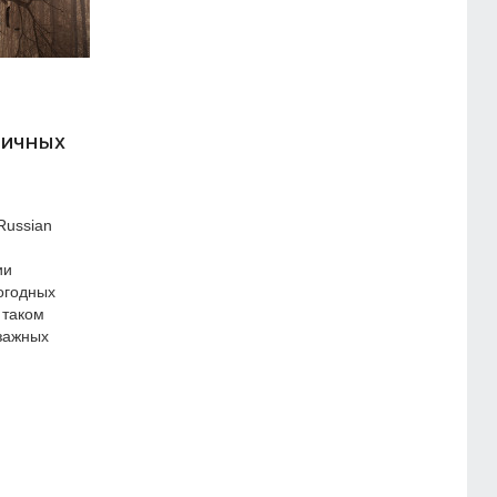
личных
Russian
ии
огодных
 таком
зажных