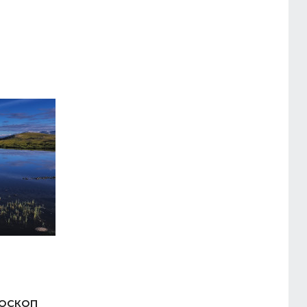
доскоп