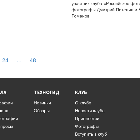
участник клуба «Российское фот
фотографы Дмитрий Питенин и 
Романов.
24
…
48
ЛА
ТЕХНОГИД
КЛУБ
графии
Новинки
О клубе
шопа
Обзоры
Новости клуба
тографии
Привилегии
опросы
Фотографы
Вступить в клуб