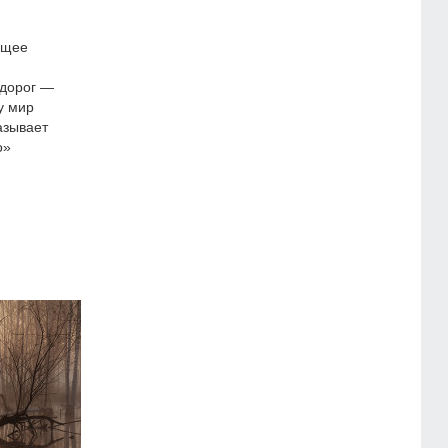
ящее
 дорог —
у мир
азывает
о»