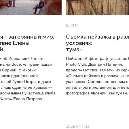
БЛОГИ
 - затерянный мир:
Съемка пейзажа в раз
твие Елены
условиях:
й
туман
м об Иордании? Что это
Пейзажный фотограф, участник 
ана на Востоке, граничащая
Photo Club, Дмитрий Питенин,
и Сирией. У многих
продолжает свои заметки из сер
ников единственной
«Съемка пейзажа в различных п
с ней будет Петра, и даже
условиях». Сегодня поговорим о
а лишь один из ее храмов —
актуальном и желанном для пей
ассказывает участница клуба
фотографов явлении, как туман.
 Фото» Елена Петрова.
23 ИЮНЯ 2016