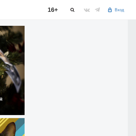
16+
Вход
я