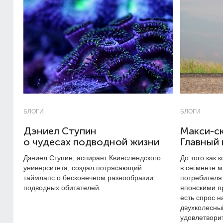
БЛОГИ
БЛОГИ
Дэниел Ступин
Макси-с
о чудесах подводной жизни
Главный 
Дэниел Ступин, аспирант Квинслендского
До того как
университета, создал потрясающий
в сегменте м
таймлапс о бесконечном разнообразии
потребителя
подводных обитателей.
японскими п
есть спрос н
двухколесный
удовлетвори