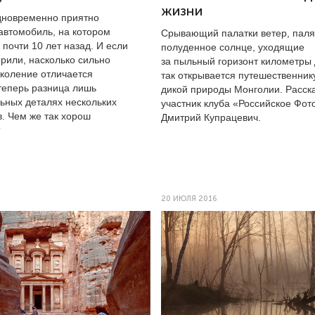
жизни
дновременно приятно
автомобиль, на котором
Срывающий палатки ветер, пал
 почти 10 лет назад. И если
полуденное солнце, уходящие
орили, насколько сильно
за пыльный горизонт километры
околение отличается
так открывается путешественник
 теперь разница лишь
дикой природы Монголии. Расск
льных деталях нескольких
участник клуба «Российское Фот
. Чем же так хорош
Дмитрий Купрацевич.
?
20 ИЮЛЯ 2016