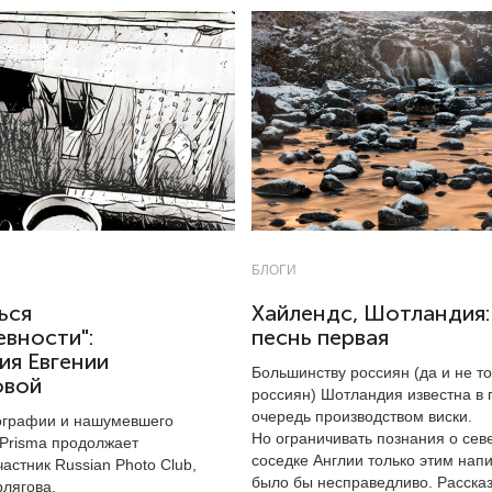
БЛОГИ
ься
Хайлендс, Шотландия:
вности":
песнь первая
ия Евгении
Большинству россиян (да и не т
овой
россиян) Шотландия известна в
очередь производством виски.
ографии и нашумевшего
Но ограничивать познания о сев
Prisma продолжает
соседке Англии только этим нап
астник Russian Photo Club,
было бы несправедливо. Расска
рлягова.