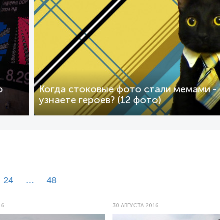
о
Когда стоковые фото стали мемами -
узнаете героев? (12 фото)
24
…
48
16
30 АВГУСТА 2016