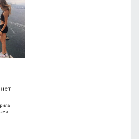
ынет
орила
тыми