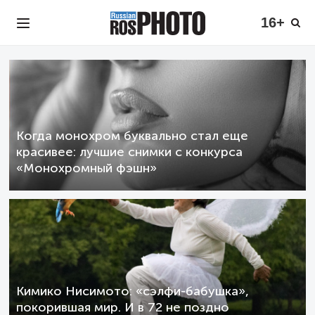
16+
Когда монохром буквально стал еще
красивее: лучшие снимки с конкурса
«Монохромный фэшн»
Кимико Нисимото: «сэлфи-бабушка»,
покорившая мир. И в 72 не поздно