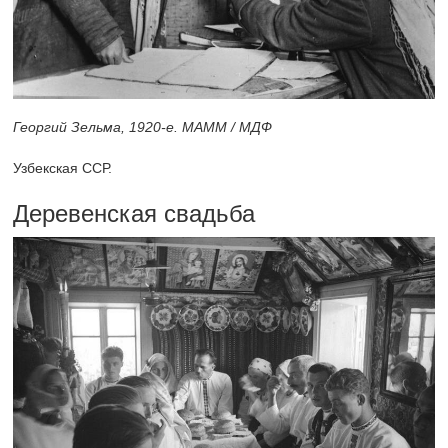
Георгий Зельма,
1920-е.
МАММ / МДФ
Узбекская ССР.
Деревенская свадьба