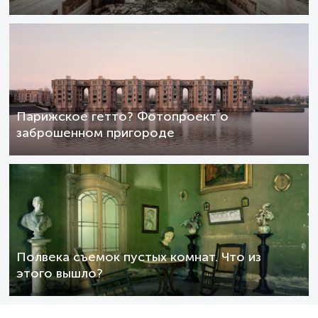
Парижское гетто? Фотопроект о
заброшенном пригороде
Полвека съемок пустых комнат. Что из
этого вышло?