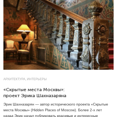
АРХИТЕКТУРА, ИНТЕРЬЕРЫ
«Скрытые места Москвы»:
проект Эрика Шахназаряна
Эрик Шахназарян — автор исторического проекта «Скрытые
места Москвы» (Hidden Places of Moscow). Более
2-х
лет
назад Эрик начал публиковать красивые и интересные