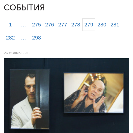
СОБЫТИЯ
1
…
275
276
277
278
279
280
281
282
…
298
23 НОЯБРЯ 2012