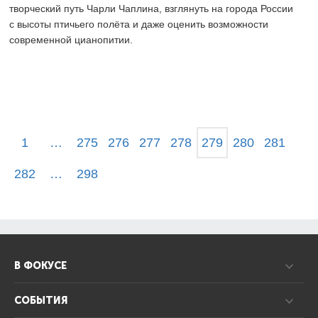
творческий путь Чарли Чаплина, взглянуть на города России
с высоты птичьего полёта и даже оценить возможности
современной цианопитии.
1
…
275
276
277
278
279
280
281
282
…
298
В ФОКУСЕ
СОБЫТИЯ