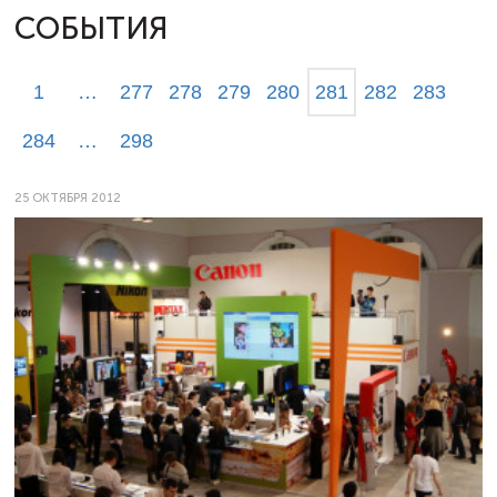
СОБЫТИЯ
1
…
277
278
279
280
281
282
283
284
…
298
25 ОКТЯБРЯ 2012