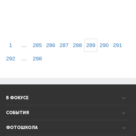
1
…
285
286
287
288
289
290
291
292
…
298
В ФОКУСЕ
СОБЫТИЯ
ФОТОШКОЛА