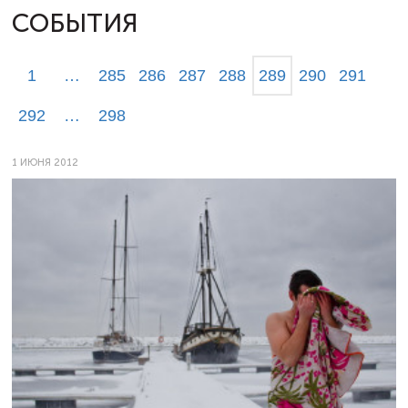
СОБЫТИЯ
1
…
285
286
287
288
289
290
291
292
…
298
1 ИЮНЯ 2012