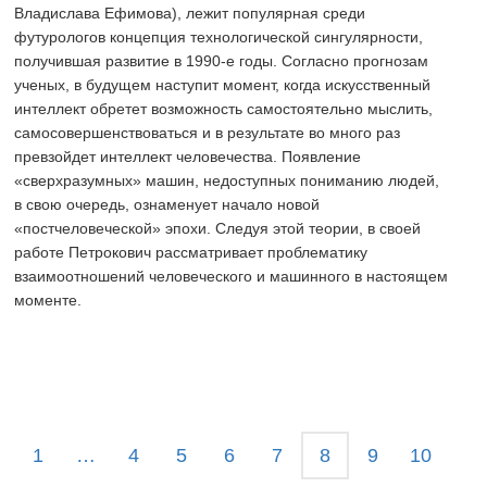
Владислава Ефимова), лежит популярная среди
футурологов концепция технологической сингулярности,
получившая развитие в
1990-е
годы. Согласно прогнозам
ученых, в будущем наступит момент, когда искусственный
интеллект обретет возможность самостоятельно мыслить,
самосовершенствоваться и в результате во много раз
превзойдет интеллект человечества. Появление
«сверхразумных» машин, недоступных пониманию людей,
в свою очередь, ознаменует начало новой
«постчеловеческой» эпохи. Следуя этой теории, в своей
работе Петрокович рассматривает проблематику
взаимоотношений человеческого и машинного в настоящем
моменте.
1
…
4
5
6
7
8
9
10