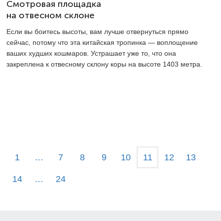
Смотровая площадка
на отвесном склоне
Если вы боитесь высоты, вам лучше отвернуться прямо
сейчас, потому что эта китайская тропинка — воплощение
ваших худших кошмаров. Устрашает уже то, что она
закреплена к отвесному склону коры на высоте 1403 метра.
1
…
7
8
9
10
11
12
13
14
…
24