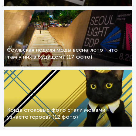
Сеульская неделя моды весна-лето - что
там у них в будущем? (17 фото)
Когда стоковые фото стали мемами -
узнаете героев? (12 фото)