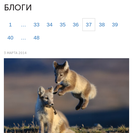
БЛОГИ
1
…
33
34
35
36
37
38
39
40
…
48
3 МАРТА 2014