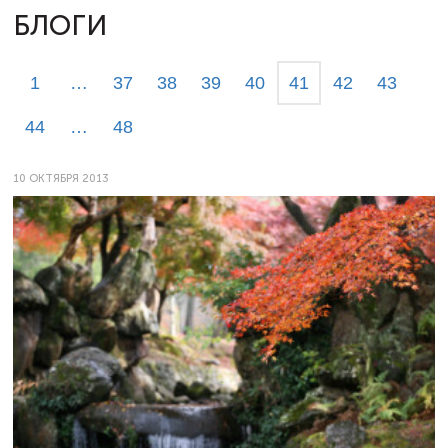
БЛОГИ
1
…
37
38
39
40
41
42
43
44
…
48
10 ОКТЯБРЯ 2013