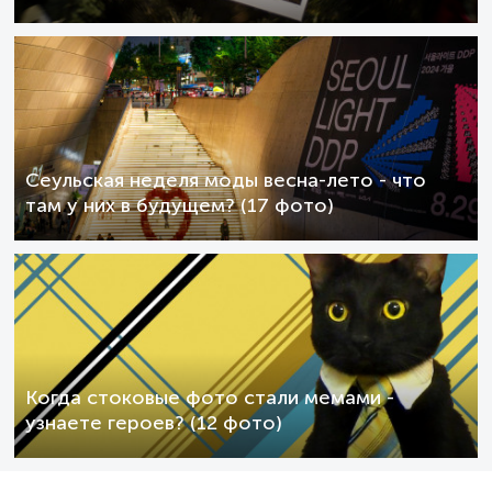
Сеульская неделя моды весна-лето - что
там у них в будущем? (17 фото)
Когда стоковые фото стали мемами -
узнаете героев? (12 фото)