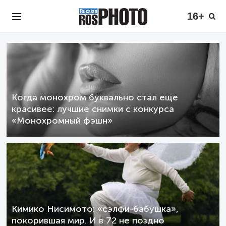
16+
Когда монохром буквально стал еще
красивее: лучшие снимки с конкурса
«Монохромный фэшн»
Кимико Нисимото: «сэлфи-бабушка»,
покорившая мир. И в 72 не поздно