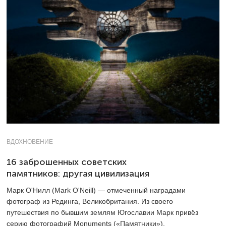
ВДОХНОВЕНИЕ
16 заброшенных советских
памятников: другая цивилизация
Марк О'Нилл (Mark O'Neill) — отмеченный наградами
фотограф из Рединга, Великобритания. Из своего
путешествия по бывшим землям Югославии Марк привёз
серию фотографий Monuments («Памятники»).