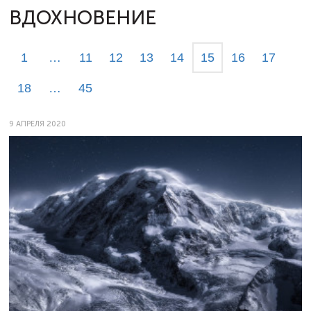
ВДОХНОВЕНИЕ
1
…
11
12
13
14
15
16
17
18
…
45
9 АПРЕЛЯ 2020