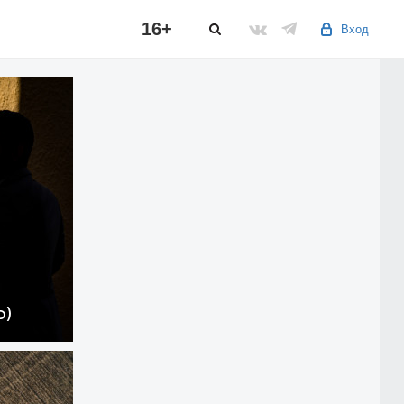
16+
Вход
о)