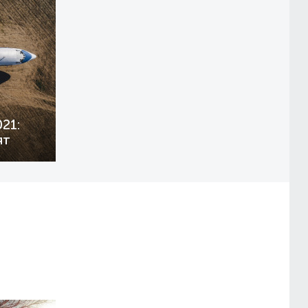
21:
ят