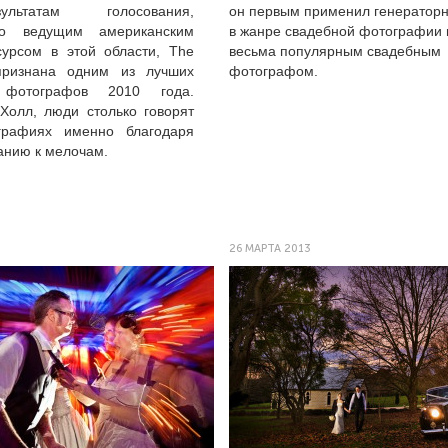
ьтатам голосования,
он первым применил генераторн
го ведущим американским
в жанре свадебной фотографии 
сурсом в этой области, The
весьма популярным свадебным
признана одним из лучших
фотографом.
 фотографов 2010 года.
олл, люди столько говорят
рафиях именно благодаря
анию к мелочам.
26 МАРТА 2013