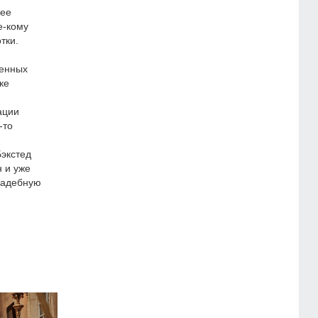
лее
е-кому
тки.
ленных
ке
ации
-то
экстед
н и уже
вадебную