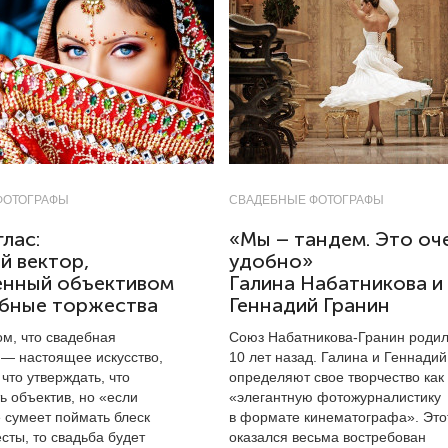
ФОТОГРАФЫ
СВАДЕБНЫЕ ФОТОГРАФЫ
лас:
«Мы – тандем. Это оч
й вектор,
удобно»
енный объективом
Галина Набатникова и
ебные торжества
Геннадий Гранин
ом, что свадебная
Союз Набатникова-Гранин родил
— настоящее искусство,
10 лет назад. Галина и Геннадий
 что утверждать, что
определяют свое творчество как
ь объектив, но «если
«элегантную фотожурналистику
 сумеет поймать блеск
в формате кинематографа». Это
есты, то свадьба будет
оказался весьма востребован