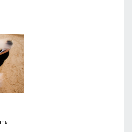
нты
й