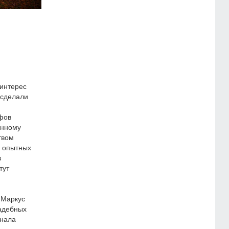
 интерес
 сделали
фов
енному
твом
х опытных
в
тут
 Маркус
вадебных
рнала