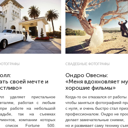
ФОТОГРАФЫ
СВАДЕБНЫЕ ФОТОГРАФЫ
олл:
Ондро Овесны:
ть своей мечте и
«Меня вдохновляет му
астливо»
хорошие фильмы»
лл уделяет пристальное
Когда-то он отказался от работы 
еталям, работая с любым
чтобы заняться фотографией пр
 при работе на небольшой
с нуля, и очень быстро стал пр
вадьбе, так на съемках
профессионалом. Ондро не про
лиентов, компании которых
делает замечательные снимки,
 список Fortune 500.
но и развивает саму технику съе