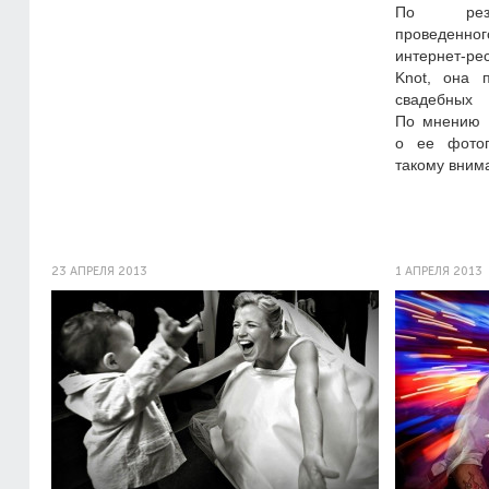
По резул
проведенно
интернет-ре
Knot, она 
свадебных
По мнению Х
о ее фотог
такому вним
23 АПРЕЛЯ 2013
1 АПРЕЛЯ 2013