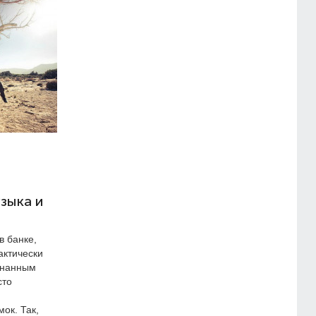
зыка и
в банке,
актически
изнанным
сто
мок. Так,