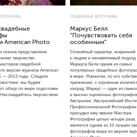
ФОТОГРАФЫ
СВАДЕБНЫЕ ФОТОГРАФЫ
свадебные
Маркус Белл:
фы
"Почувствовать себя
и American Photo
особенным"
и сезона представляем
Спокойный характер, искренний
анию творчество
к людям и ненавязчивый подход
мастеров свадебной
Маркуса Бела одним из самых
по версии журнала American
популярных свадебных фотогра
1 — 2013 годы. Следите
в мире. Романтик, по его собств
овостями: мы будем
признанию, с огромным количес
от обзор по мере подготовки
наград, Маркус — один из самы
 Наслаждайтесь творчеством
и высоко оцененных фотографо
Австралии. Австралийский Инсти
Профессиональной Фотографии
присудил ему звание Мастера
Фотографии целых четыре раза.
является одним из 10 лучших с
фотографов мира по версии жу