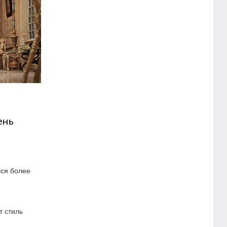
ень
ся более
т стиль