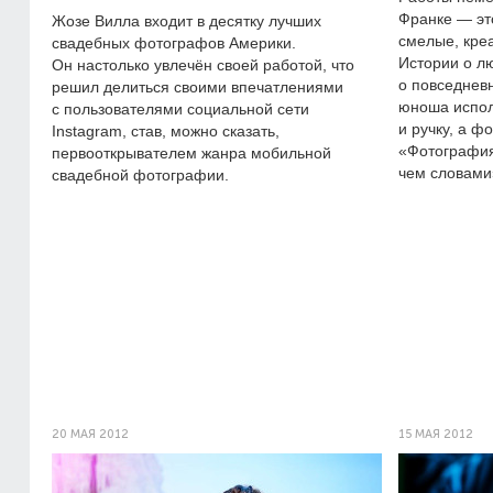
Франке — эт
Жозе Вилла входит в десятку лучших
смелые, кре
свадебных фотографов Америки.
Истории о лю
Он настолько увлечён своей работой, что
о повседнев
решил делиться своими впечатлениями
юноша исполь
с пользователями социальной сети
и ручку, а ф
Instagram, став, можно сказать,
«Фотография
первооткрывателем жанра мобильной
чем словами
свадебной фотографии.
20 МАЯ 2012
15 МАЯ 2012