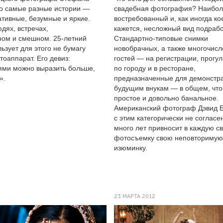
о самые разные истории —
свадебная фотография? Наибо
ативные, безумные и яркие.
востребованный и, как иногда ко
дях, встречах,
кажется, несложный вид подрабо
ном и смешном.
25-летний
Стандартно-типовые снимки
зует для этого не бумагу
новобрачных, а также многочис
отоаппарат. Его девиз:
гостей — на регистрации, прогул
ми можно выразить больше,
по городу и в ресторане,
».
предназначенные для демонстр
будущим внукам — в общем, что
простое и довольно банальное.
Американский фотограф Дэвид Б
с этим категорически не согласе
много лет привносит в каждую с
фотосъемку свою неповторимую
изюминку.
23 МАРТА 2012