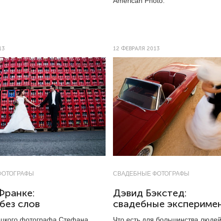
American Photo.
13
12 ФЕВРАЛЯ 2013
ФОТОГРАФЫ
СВАДЕБНЫЕ ФОТОГРАФЫ
Франке:
Дэвид Бэкстед:
без слов
свадебные экспериме
цкого фотографа Стефана
Что есть для большинства люде