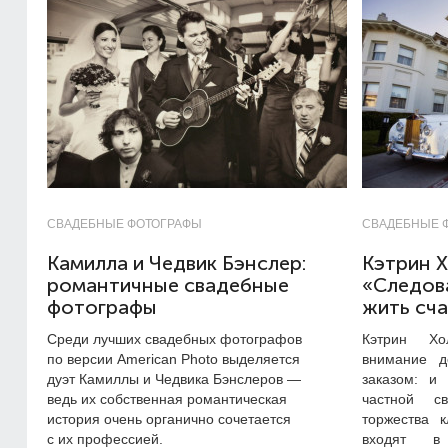
СВАДЕБНЫЕ ФОТОГРАФЫ
СВАДЕБНЫЕ 
Камилла и Чедвик Бэнслер:
Кэтрин Х
романтичные свадебные
«Следова
фотографы
жить сч
Среди лучших свадебных фотографов
Кэтрин Хо
по версии American Photo выделяется
внимание д
дуэт Камиллы и Чедвика Бэнслеров —
заказом: и
ведь их собственная романтическая
частной с
история очень органично сочетается
торжества к
с их профессией.
входят в