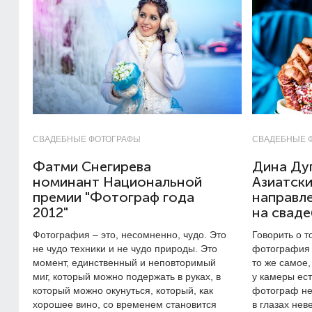
СВАДЕБНЫЕ ФОТОГРАФЫ
СВАДЕБНЫЕ 
Фатми Снегирева
Дина Дуг
номинант Национальной
Азиатски
премии "Фотограф года
направл
2012"
на свад
Фотография – это, несомненно, чудо. Это
Говорить о т
не чудо техники и не чудо природы. Это
фотография 
момент, единственный и неповторимый
то же самое,
миг, который можно подержать в руках, в
у камеры ест
который можно окунуться, который, как
фотограф не
хорошее вино, со временем становится
в глазах нев