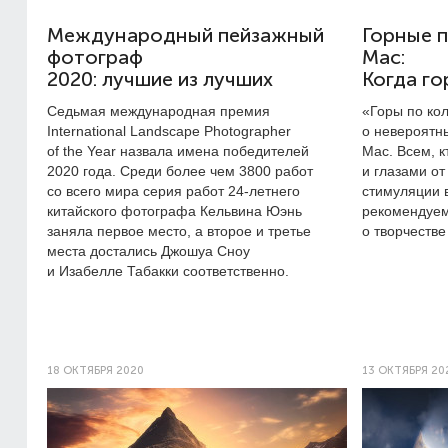
Международный пейзажный
Горные 
фотограф
Мас:
2020: лучшие из лучших
Когда го
Седьмая международная премия
«Горы по ко
International Landscape Photographer
о невероятн
of the Year назвала имена победителей
Мас. Всем, к
2020 года. Среди более чем 3800 работ
и глазами от
со всего мира серия работ
24-летнего
стимуляции в
китайского фотографа Кельвина Юэнь
рекомендуем
заняла первое место, а второе и третье
о творчестве
места достались Джошуа Сноу
и Изабелле Табакки соответственно.
18 ОКТЯБРЯ 2020
13 ОКТЯБРЯ 20