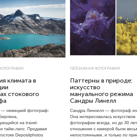
ФОТОГРАФИЯ
ПЕЙЗАЖНАЯ ФОТОГРАФИЯ
я климата в
Паттерны в природе:
дии
искусство
ах стокового
мануального режима
фа
Сандры Линелл
 — немецкий фотограф-
Сандра Линнелл — фотограф из
 Берлина,
Она интересовалась искусством
ующийся на travel-
фотографии всегда, но до 30 лет
и тайм-лапс. Продавая
отношения с камерой были весь
остоке Depositphotos
непостоянными, и только по при