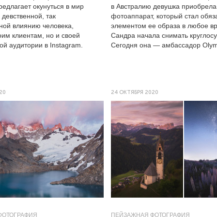
редлагает окунуться в мир
в Австралию девушка приобрела
 девственной, так
фотоаппарат, который стал обя
ной влиянию человека,
элементом ее образа в любое в
оим клиентам, но и своей
Сандра начала снимать круглосу
й аудитории в Instagram.
Сегодня она — амбассадор Olym
20
24 ОКТЯБРЯ 2020
ФОТОГРАФИЯ
ПЕЙЗАЖНАЯ ФОТОГРАФИЯ