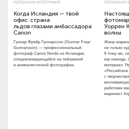
ПЕЙЗАЖНАЯ ФОТОГРАФИЯ
ПЕЙЗАЖНАЯ 
Когда Исландия — твой
Настоящ
офис: страна
фотомар
льдов глазами амбассадора
Уоррен К
Canon
волны
Гуннар Фрейр Гуннарссон (Gunnar Freyr
Жанр марини
Gunnarsson) — профессиональный
не только ху
фотограф Canon Nordic из Исландии,
К тому же, с
специализирующийся на пейзажной
как никогда,
и анималистичной фотографии.
материал. Р
«Российское
с творчество
воспевающей
работами ва
маринист Уор