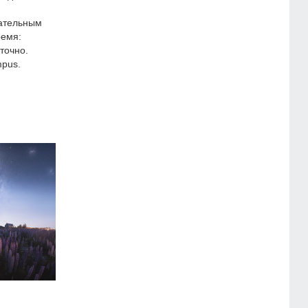
зательным
ремя:
точно.
pus.