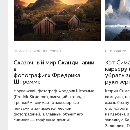
ПЕЙЗАЖНАЯ ФОТОГРАФИЯ
ПЕЙЗАЖНАЯ 
Сказочный мир Скандинавии
Кэт Сим
в
карьеру 
фотографиях Фредрика
убрать з
Штремме
руки зер
Норвежский фотограф Фредрик Штремме
Кэтрин Сима
(Fredrik Strømme), живущий в городе
самоучка, н
Тронхейм, снимает атмосферные
жизнь без пу
пейзажи и занимается лесной
стилистом и
фотографией, а главный объект его
из Квебека и
снимков — торфяные домики.
западную Ка
Зеландию, Г