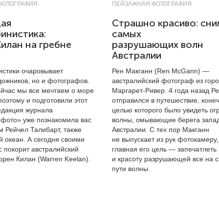
ФОТОГРАФИЯ
ПЕЙЗАЖНАЯ ФОТОГРАФИЯ
ая
Страшно красиво: сни
инистика:
самых
илан на гребне
разрушающих волн
Австралии
стики очаровывает
Рен Макганн (Ren McGann) —
дожников, но и фотографов.
австралийский фотограф из гор
ейчас мы все мечтаем о море
Маргарет-Ривер. 4 года назад Р
 поэтому и подготовили этот
отправился в путешествие, коне
едакция журнала
целью которого было увидеть о
 фото» уже познакомила вас
волны, омывающие берега запа
м Рейчел Талибарт, также
Австралии. С тех пор Макганн
 океан. А сегодня своими
не выпускает из рук фотокамеру, 
с покорит австралийский
главная его цель — запечатлеть
рен Килан (Warren Keelan).
и красоту разрушающей все на 
пути волны.