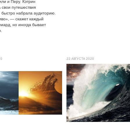
или и Перу. Кэтрин
 свои путешествия
и быстро набрала аудиторию.
иво», — скажет каждый
имард, но иногда бывает
.
20
22 АВГУСТА 2020