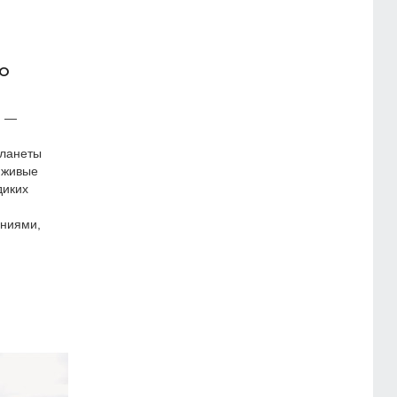
ко
) —
планеты
 живые
диких
ениями,