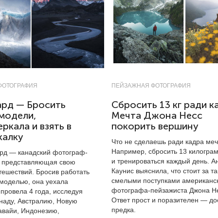
ФОТОГРАФИЯ
ПЕЙЗАЖНАЯ ФОТОГРАФИЯ
ард — Бросить
Сбросить 13 кг ради к
модели,
Мечта Джона Несс
еркала и взять в
покорить вершину
калку
Что не сделаешь ради кадра ме
Например, сбросить 13 килогра
рд — канадский фотограф-
и тренироваться каждый день. А
е представляющая свою
Каунис выяснила, что стоит за т
тешествий. Бросив работать
смелыми поступками американс
 моделью, она уехала
фотографа-пейзажиста Джона Н
 провела 4 года, исследуя
Ответ прост и поразителен — д
наду, Австралию, Новую
предка.
авайи, Индонезию,