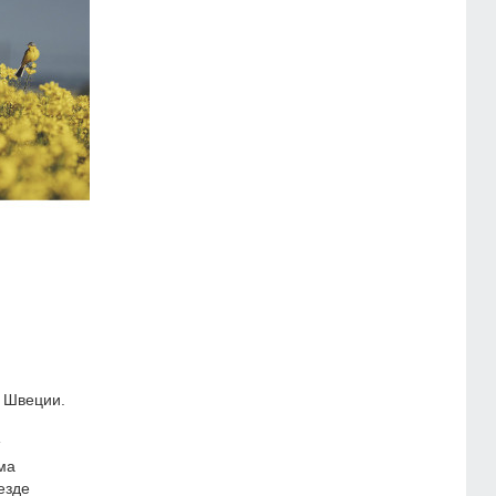
 Швеции.
ма
езде