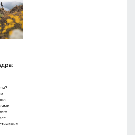
адра:
чты?
мм
нна
акими
кого
есс.
остижение