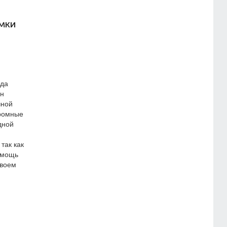
мки
ода
ен
чной
громные
дной
так как
 мощь
своем