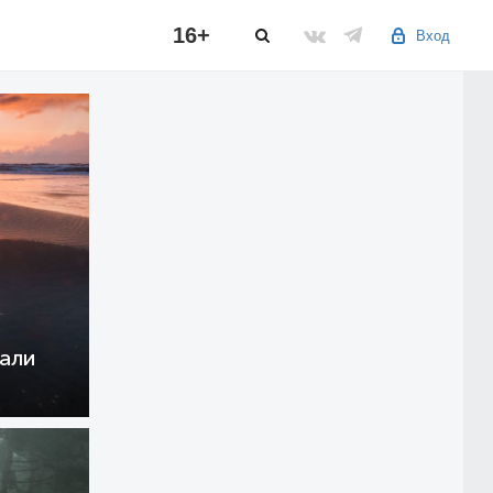
16+
Вход
али