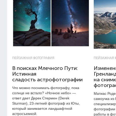
ПЕЙЗАЖНАЯ ФОТОГРАФИЯ
ПЕЙЗАЖНАЯ 
В поисках Млечного Пути:
Изменени
Истинная
Гренлан
сладость астрофотографии
на снимк
фотогра
Что можно поснимать фотографу, пока
солнце не встало? «Ночное небо» —
Матиас Роде
ответ дает Дерек Стермен (Derek
самоучка из
Sturman),
23-летний
фотограф из Юты,
специализир
который занимается ландшафтной
фотографии 
астросъемкой.
работы в фот