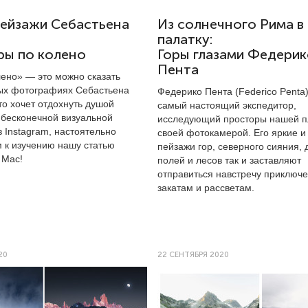
пейзажи Себастьена
Из солнечного Рима в
палатку:
ры по колено
Горы глазами Федери
Пента
лено» — это можно сказать
ых фотографиях Себастьена
Федерико Пента (Federico Penta
то хочет отдохнуть душой
самый настоящий экспедитор,
 бесконечной визуальной
исследующий просторы нашей 
 Instagram, настоятельно
своей фотокамерой. Его яркие и
 к изучению нашу статью
пейзажи гор, северного сияния, 
 Мас!
полей и лесов так и заставляют
отправиться навстречу приключ
закатам и рассветам.
20
22 СЕНТЯБРЯ 2020