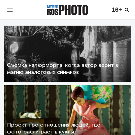
16+
Съемка натюрморта: когда автор верит в
магию аналоговых снимков
Проект про отношения людей, где
фотограф играет в куклы