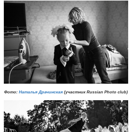
Фото:
Наталья Драчинская
(участник Russian Photo club)