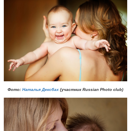
Фото:
Наталья Дексбах
(участник Russian Photo club)