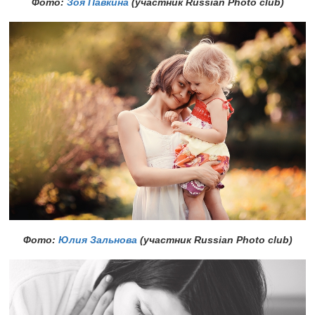
Фото:
Зоя Павкина
(участник Russian Photo club)
Фото:
Юлия Зальнова
(участник Russian Photo club)