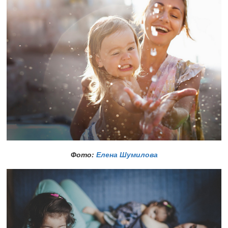
Фото:
Елена Шумилова