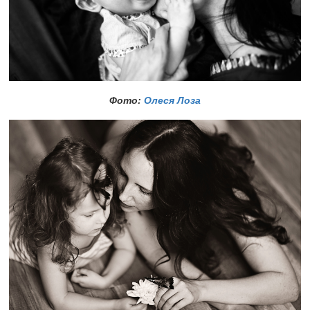
Фото:
Олеся Лоза