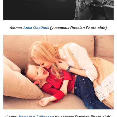
Фото:
Анна Олейник
(участник Russian Photo club)
Фото:
Наталья Андерсен
(участник Russian Photo club)