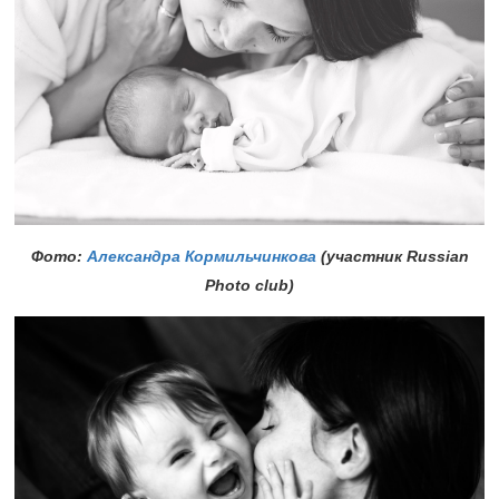
Фото:
Александра Кормильчинкова
(участник Russian
Photo club)