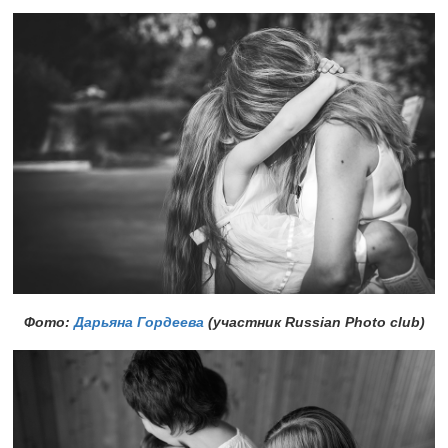
Фото:
Дарьяна Гордеева
(участник Russian Photo club)