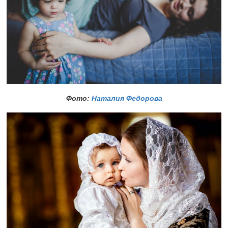
Фото:
Наталия Федорова