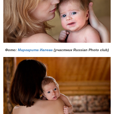
Фото:
Маргарита Ивлева
(участник Russian Photo club)