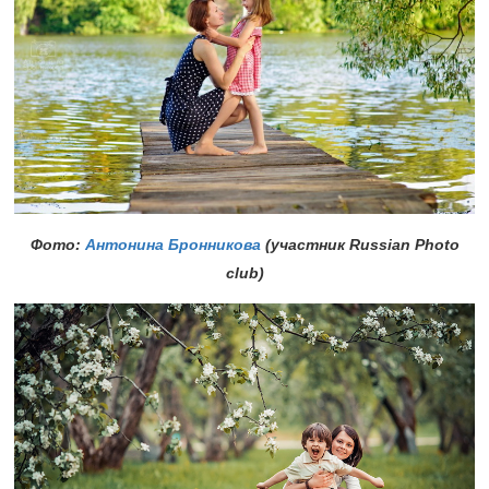
Фото:
Антонина Бронникова
(участник Russian Photo
club)