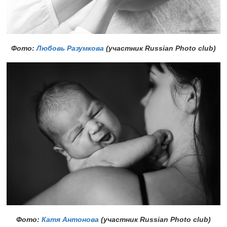
Фото:
Любовь Разумкова
(участник Russian Photo club)
Фото:
Катя Антонова
(участник Russian Photo club)